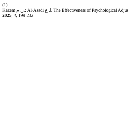
(1)
Kazem ر. م.; Al-Asadi ا. ع. The Effectiveness of Psy
2025
,
4
, 199-232.